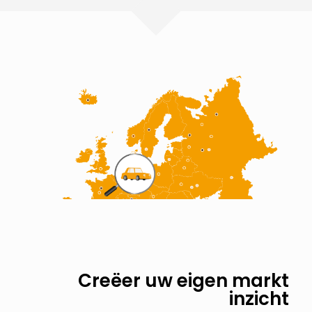
 en
Creëer uw eigen markt
ies
inzicht