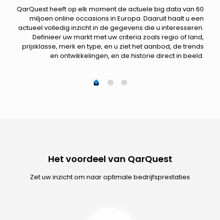
en: u
QarQuest heeft op elk moment de actuele big data van 60
s
 staan
miljoen online occasions in Europa. Daaruit haalt u een
a
axatie
actueel volledig inzicht in de gegevens die u interesseren.
uw p
geeft
Definieer uw markt met uw criteria zoals regio of land,
Staa
van uw
prijsklasse, merk en type, en u ziet het aanbod, de trends
raad,
en ontwikkelingen, en de historie direct in beeld.
v
ken en
uwen.
Het voordeel van QarQuest
Zet uw inzicht om naar optimale bedrijfsprestaties