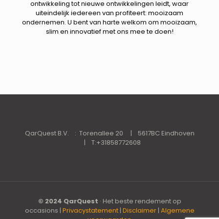
ontwikkeling tot nieuwe ontwikkelingen leidt, waar
uiteindelijk iedereen van profiteert: mooizaam
ondernemen. U bent van harte welkom om mooizaam,
slim en innovatief met ons mee te doen!
QarQuest B.V. : Torenallee 20 | 5617BC Eindhoven
| T:+31858772608
© 2024 QarQuest
· Het beste rendement op
occasions |
Privacystatement
|
Disclaimer
|
Algemene